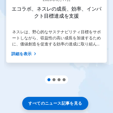
へ」
ボ
エコラボ、ネスレの成長、効率、インパ
タ
クト目標達成を支援
ン
や
「前
へ」
ネスレは、野心的なサステナビリティ目標をサポ
ボ
ートしながら、収益性の高い成長を加速するため
タ
に、価値創造を促進する効率の達成に取り組んで
ン
を
います。
詳細を表示
使
用
し
て
操
作
す
る
か、
ス
ラ
すべてのニュース記事を見る
イ
ド