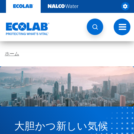
コ
ン
テ
ン
ツ
ト
を
グ
見
ル
る
ナ
ビ
ホーム
ゲ
ー
シ
ョ
ン
大胆かつ新しい気候