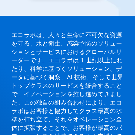
の
点
を
ク
リ
ッ
エコラボは、人々と生命に不可欠な資源
ク
を守る、水と衛生、感染予防のソリュー
し
て
ションとサービスにおけるグローバルリ
特
ーダーです。エコラボは 1 世紀以上にわ
定
の
たり、科学に基づくソリューション、デ
ス
ータに基づく洞察、AI 技術、そして世界
ラ
イ
トップクラスのサービスを統合すること
ド
で、イノベーションを推し進めてきまし
を
開
た。この独自の組み合わせにより、エコ
く
ラボはお客様と協力してクラス最高の水
こ
準を打ち立て、それをオペレーション全
と
が
体に拡張することで、お客様が最高のパ
で