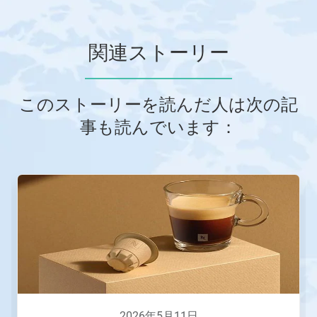
関連ストーリー
このストーリーを読んだ人は次の記
事も読んでいます：
こ
れ
は
カ
ル
ー
セ
ル
で
す。
「次
2026年5月11日