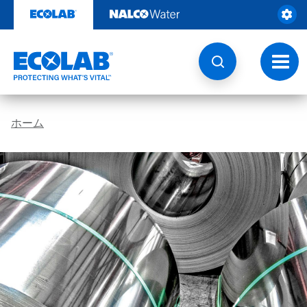
コ
ン
テ
ン
ツ
ト
を
グ
見
ル
る
ナ
ビ
ホーム
ゲ
ー
シ
ョ
ン