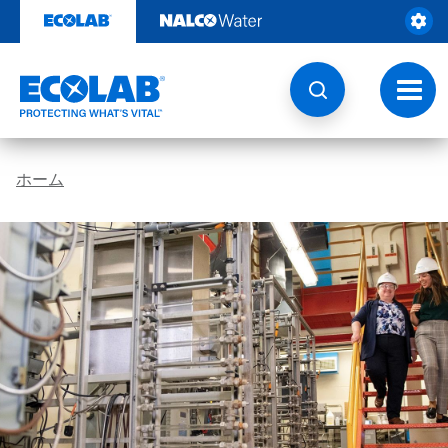
コ
ン
テ
ン
ツ
ト
を
グ
見
ル
る
ナ
ビ
ホーム
ゲ
ー
シ
ョ
ン