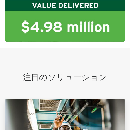
注目のソリューション
ArticleTile
1
の
3