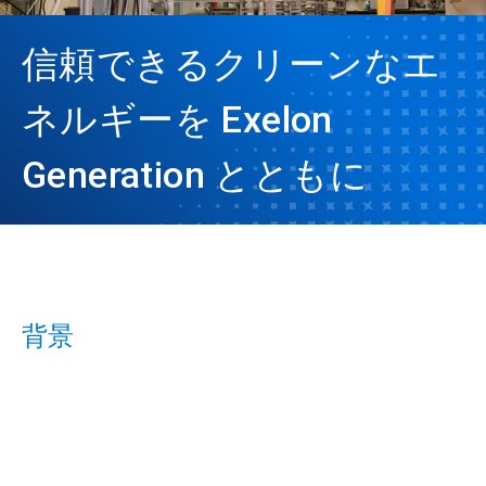
信頼できるクリーンなエ
ネルギーを Exelon
Generation とともに
背景
ArticleTile
1
の
3