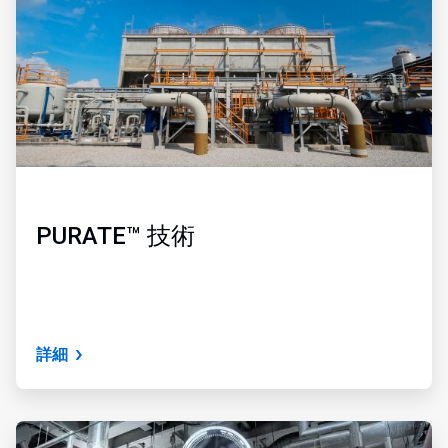
PURATE™ 技術
詳細
ArticleTile
3