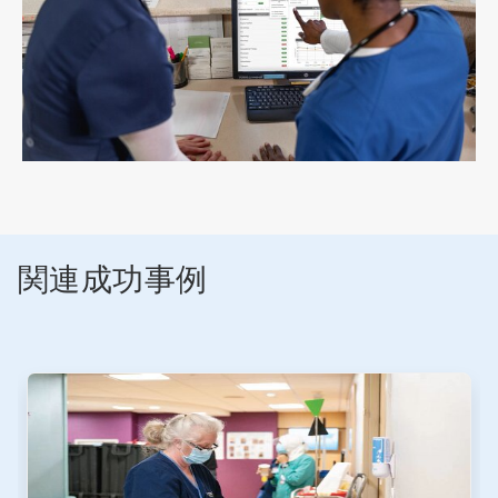
関連成功事例
こ
れ
は
カ
ル
ー
セ