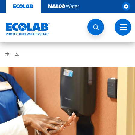
コ
ン
テ
ン
ツ
ト
を
グ
見
ル
る
ナ
ビ
ホーム
ゲ
ー
シ
ョ
ン