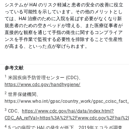
システムが HAI のリスク軽減と患者の安全の改善に役立
っている可能性を示しています。その他のメリットとし
ては、HAI 治療のために入院を延ばす必要がなくなり新
規患者のための空きベッドが増える、また医療従事者が
直接的な観察を通じて手指の衛生に関するコンプライア
ンスを手作業で監視する必要性を排除することで生産性
が高まる、といった点が挙げられます。
参考文献
1
米国疾病予防管理センター (CDC)、
https://www.cdc.gov/handhygiene/
2
世界保健機関、
https://www.who.int/gpsc/country_work/gpsc_ccisc_fact_
3
CDC、
https://www.cdc.gov/hai/data/index.html?
CDC_AA_refVal=https%3A%2F%2Fwww.cdc.gov%2Fhai%2Fs
4
5 つの病院で HAI の発生が低下、2019年エコラボ調査