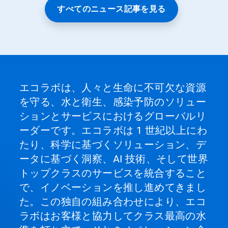
か、
すべてのニュース記事を見る
ス
ラ
イ
ド
の
点
を
ク
エコラボは、人々と生命に不可欠な資源
リ
を守る、水と衛生、感染予防のソリュー
ッ
ク
ションとサービスにおけるグローバルリ
し
ーダーです。エコラボは 1 世紀以上にわ
て
特
たり、科学に基づくソリューション、デ
定
ータに基づく洞察、AI 技術、そして世界
の
ス
トップクラスのサービスを統合すること
ラ
で、イノベーションを推し進めてきまし
イ
ド
た。この独自の組み合わせにより、エコ
を
ラボはお客様と協力してクラス最高の水
開
く