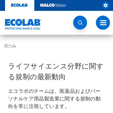
コ
ン
テ
ン
ツ
ト
を
グ
見
ル
る
ナ
ビ
ホーム
ゲ
ー
シ
ョ
ライフサイエンス分野に関す
ン
る規制の最新動向
エコラボのチームは、医薬品およびパー
ソナルケア用品製造業に関する規制の動
向を常に注視しています。