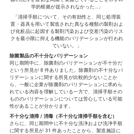
学的根拠が提示されなかった…」
「清掃手順について、その有効性と、同じ処理装
置・器具を用いて製造された異なる種類の製剤およ
び化粧品に起因する製剤汚染および交差汚染のリス
クを最小限に抑える機能のバリデーションが行われ
ていない。」
除菌製品の不十分なバリデーション
同じ期間中に、除菌剤のバリデーションが不十分だ
という所見が 8 件ありました。除菌剤の不十分なバ
リデーションに関する所見が比較的少ないことか
ら、一般に企業が除菌剤のバリデーションに求めら
れている内容を理解している一方で、清掃手順その
もののバリデーションについては苦心している可能
性があることが分かります。
不十分な清掃 / 消毒（不十分な清掃手順を含む）
さらに、同じ期間中に不十分な洗浄および洗浄手順
に関する所見が 31 件あったことから、製造施設に