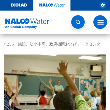
コ
ン
テ
ン
ツ
ト
を
グ
見
ル
る
ナ
ビ
ビル、施設、幼小中高、政府機関およびデータセンター
ゲ
ー
シ
ョ
ン