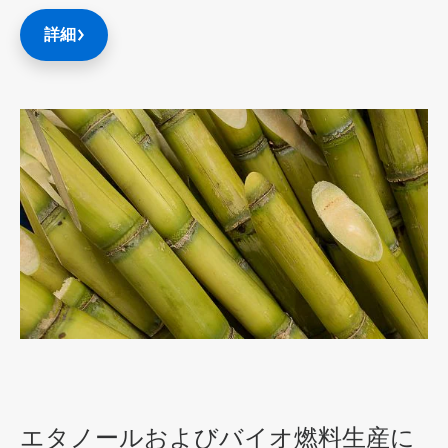
詳細
ArticleTile
1
の
3
エタノールおよびバイオ燃料生産に