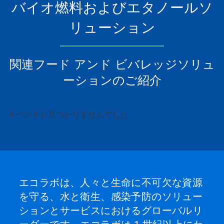
バイオ燃料およびエタノールソ
ル
で
リューション
す。
「次
へ」
ボ
関連フード アンド ビバレッジソリュ
タ
ン
ーションのご紹介
や
「前
へ」
ボ
イベントが見つかりませんでした
タ
ン
を
使
用
し
て
エコラボは、人々と生命に不可欠な資源
操
を守る、水と衛生、感染予防のソリュー
作
す
ションとサービスにおけるグローバルリ
る