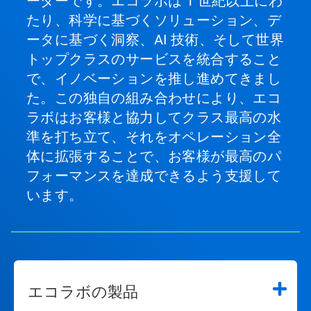
ーダーです。エコラボは 1 世紀以上にわ
か、
ス
たり、科学に基づくソリューション、デ
ラ
ータに基づく洞察、AI 技術、そして世界
イ
ド
トップクラスのサービスを統合すること
の
で、イノベーションを推し進めてきまし
点
を
た。この独自の組み合わせにより、エコ
ク
ラボはお客様と協力してクラス最高の水
リ
ッ
準を打ち立て、それをオペレーション全
ク
体に拡張することで、お客様が最高のパ
し
て
フォーマンスを達成できるよう支援して
特
います。
定
の
ス
ラ
イ
ド
を
エコラボの製品
開
く