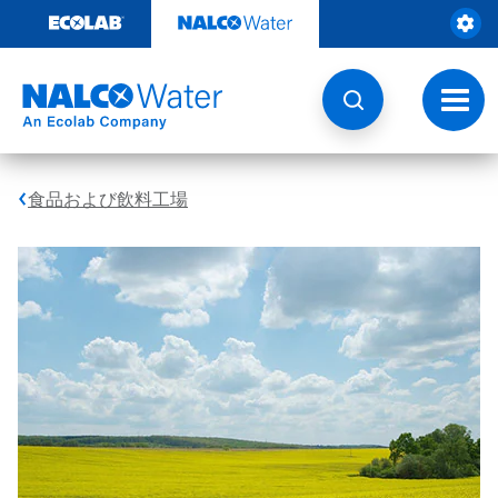
コ
ン
テ
ン
ツ
ト
を
グ
見
ル
る
ナ
ビ
食品および飲料工場
ゲ
ー
シ
ョ
ン