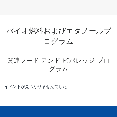
ArticleTile
3
の
3
バイオ燃料およびエタノールプ
ログラム
関連フード アンド ビバレッジ プロ
グラム
こ
イベントが見つかりませんでした
れ
は
カ
ル
ー
セ