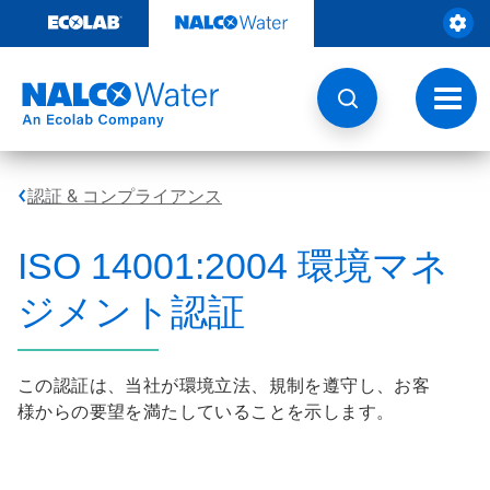
コ
ン
テ
ン
ツ
ト
を
グ
見
ル
る
ナ
ビ
認証 & コンプライアンス
ゲ
ー
シ
ISO 14001:2004 環境マネ
ョ
ン
ジメント認証
この認証は、当社が環境立法、規制を遵守し、お客
様からの要望を満たしていることを示します。