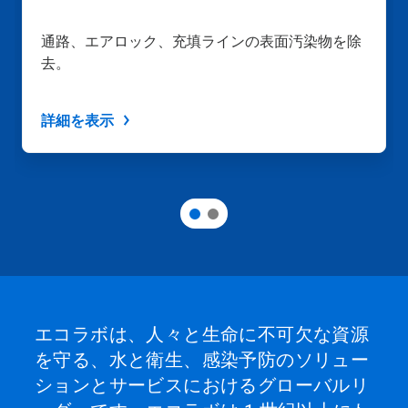
ン
や
通路、エアロック、充填ラインの表面汚染物を除
「前
去。
へ」
ボ
タ
ン
詳細を表示
を
使
用
し
て
操
作
す
る
か、
ス
ラ
エコラボは、人々と生命に不可欠な資源
イ
を守る、水と衛生、感染予防のソリュー
ド
の
ションとサービスにおけるグローバルリ
点