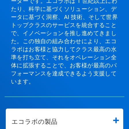
ーダーです。エコラボは 1 世紀以上にわ
を
ク
たり、科学に基づくソリューション、デ
リ
ータに基づく洞察、AI 技術、そして世界
ッ
ク
トップクラスのサービスを統合すること
し
で、イノベーションを推し進めてきまし
て
特
た。この独自の組み合わせにより、エコ
定
ラボはお客様と協力してクラス最高の水
の
ス
準を打ち立て、それをオペレーション全
ラ
体に拡張することで、お客様が最高のパ
イ
ド
フォーマンスを達成できるよう支援して
を
います。
開
く
こ
と
が
で
き
エコラボの製品
ま
す。