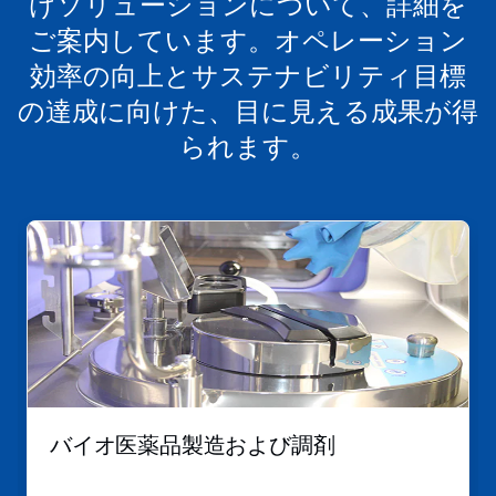
けソリューションについて、詳細を
特
ご案内しています。オペレーション
定
の
効率の向上とサステナビリティ目標
ス
ラ
の達成に向けた、目に見える成果が得
イ
られます。
ド
を
開
く
こ
こ
れ
と
は
が
カ
で
ル
き
ー
ま
セ
す。
ル
で
す。
「次
バイオ医薬品製造および調剤
へ」
ボ
タ