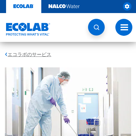
コ
ン
テ
ン
ツ
ト
を
グ
見
ル
る
ナ
ビ
エコラボのサービス
ゲ
ー
シ
ョ
ン