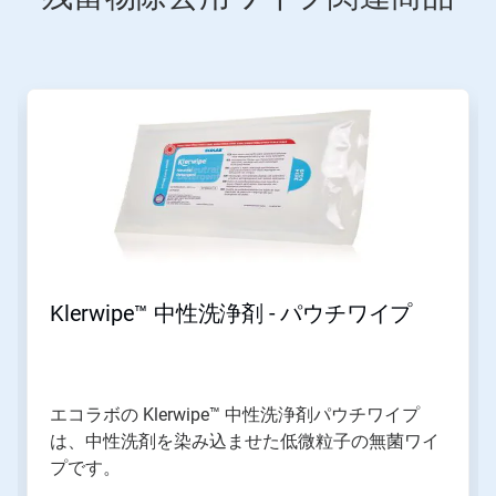
こ
れ
は
カ
ル
ー
セ
ル
で
す。
「次
Klerwipe™ 中性洗浄剤 - パウチワイプ
へ」
ボ
タ
ン
や
エコラボの Klerwipe™ 中性洗浄剤パウチワイプ
「前
は、中性洗剤を染み込ませた低微粒子の無菌ワイ
へ」
ボ
プです。
タ