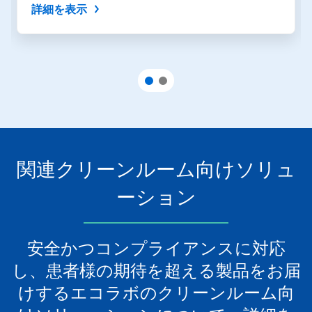
ン
詳細を表示
を
使
用
し
て
操
作
す
る
か、
ス
関連クリーンルーム向けソリュ
ラ
イ
ド
ーション
の
点
を
安全かつコンプライアンスに対応
ク
リ
し、患者様の期待を超える製品をお届
ッ
ク
けするエコラボのクリーンルーム向
し
て