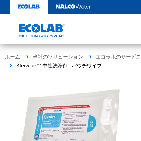
コ
ン
テ
ン
ツ
を
見
る
ホーム
当社のソリューション
エコラボのサービス
Klerwipe™ 中性洗浄剤 - パウチワイプ