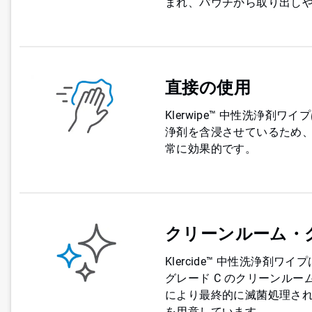
まれ、パウチから取り出し
直接の使用
Klerwipe™ 中性洗浄剤ワイ
浄剤を含浸させているため
常に効果的です。
クリーンルーム・
Klercide™ 中性洗浄剤
グレード C のクリーンル
により最終的に滅菌処理され
を用意しています。