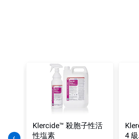
こ
れ
は
カ
ル
ー
セ
ル
で
す。
「次
Klercide™ 殺胞子性活
Kl
へ」
ボ
se
性塩素
4 
タ