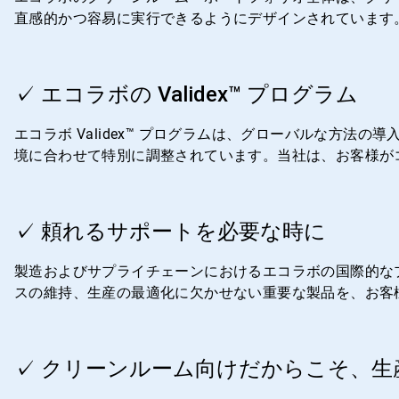
直感的かつ容易に実行できるようにデザインされています
ArticleTile
2
✓ エコラボの Validex™ プログラム
の
4
エコラボ Validex™ プログラムは、グローバルな方
境に合わせて特別に調整されています。当社は、お客様が
ArticleTile
3
✓ 頼れるサポートを必要な時に
の
4
製造およびサプライチェーンにおけるエコラボの国際的な
スの維持、生産の最適化に欠かせない重要な製品を、お客
ArticleTile
4
✓ クリーンルーム向けだからこそ、生
の
4