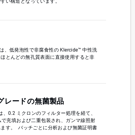
やすい構造となっています。
プは、低発泡性で非腐食性の Klercide™ 中性洗
、ほとんどの無孔質表面に直接使用すると非
グレードの無菌製品
ワイプは、0.2 ミクロンのフィルター処理を経て、
ームで充填および二重包装され、ガンマ線照射
ます。 バッチごとに分析および無菌証明書