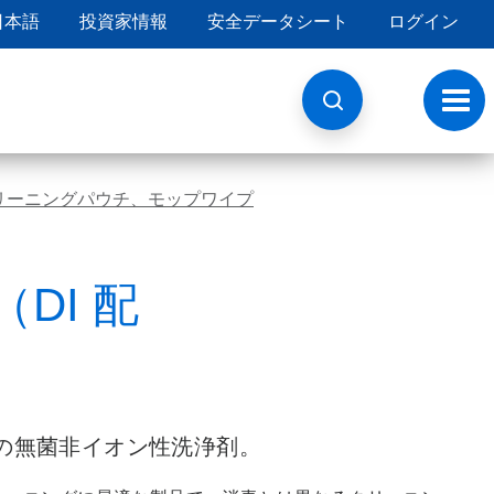
日本語
投資家情報
安全データシート
ログイン
ト
グ
ル
ナ
ビ
、クリーニングパウチ、モップワイプ
ゲ
ー
シ
ョ
ン
（DI 配
の無菌非イオン性洗浄剤。