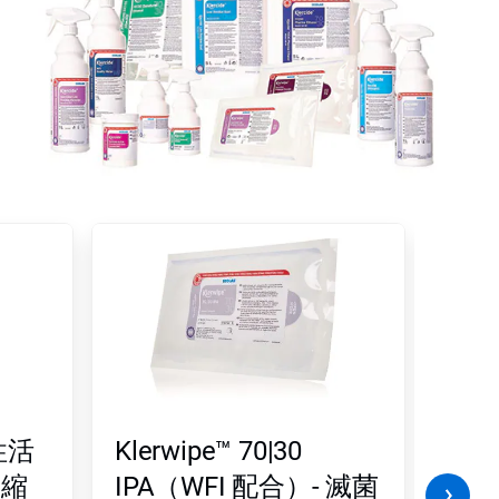
子性活
Klerwipe™ 70|30
Kle
濃縮
IPA（WFI 配合）- 滅菌
DI 