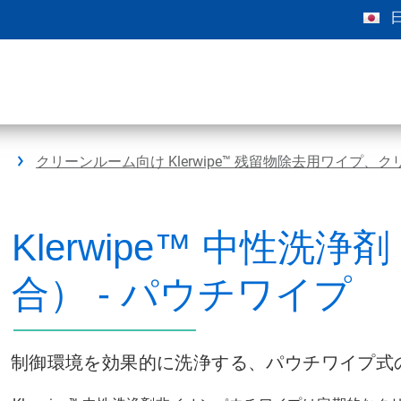
クリーンルーム向け Klerwipe™ 残留物除去用ワイプ
Klerwipe™ 中性洗浄剤
合） - パウチワイプ
制御環境を効果的に洗浄する、パウチワイプ式