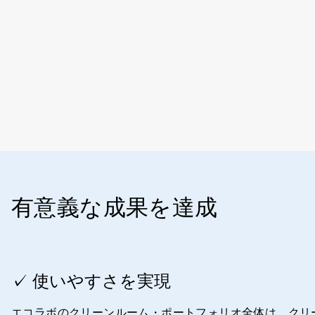
有意義な成果を達成
ArticleTile
1
✓ 使いやすさを実現
の
4
エコラボのクリーンルーム・ポートフォリオ全体は、クリ