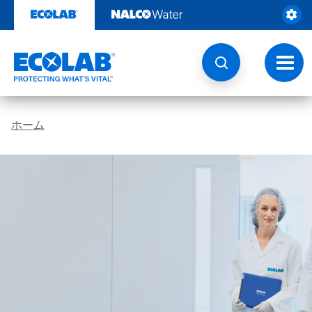
コ
ン
テ
ン
ツ
ト
を
グ
見
ル
る
ナ
ビ
ホーム
ゲ
ー
シ
ョ
ン