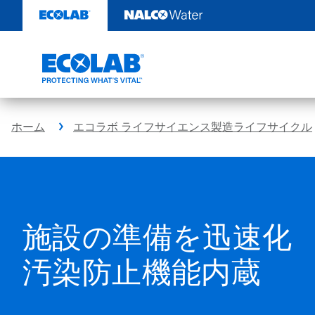
コ
ン
テ
ン
ツ
を
見
る
ホーム
エコラボ ライフサイエンス製造ライフサイクル
施設の準備を迅速化
汚染防止機能内蔵