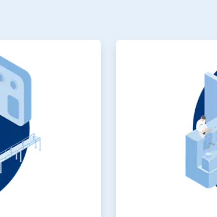
ArticleTile
2
の
4