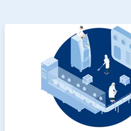
ArticleTile
1
の
4