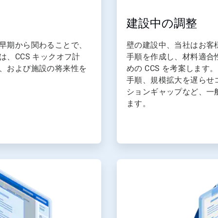
建設中の調整
早期から関わることで、
壁の建設中、当社はお客
、CCS キックオフ計
手順を作成し、材料適合
、および施設の将来性を
めの CCS を考案しま
手順、規模拡大を遅らせ
ションギャップなど、一
ます。
ArticleTile
4
の
4