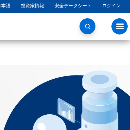
日本語
投資家情報
安全データシート
ログイン
ト
グ
ル
ナ
ビ
ゲ
ー
シ
ョ
ン