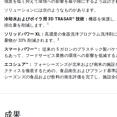
強度を低く抑えて環境への影響を最小限にするよう設計さ
ソリューションには次のようなものがあります。
冷却水およびボイラ用 3D TRASAR™ 技術：
機器を保護し
1
排出量を削減します。
ソリッドパワー XL：
高濃度の食器洗浄プログラム洗浄剤に
2
棄物が 33% 削減されます。
スマートパワー™：
従来の 5 ガロンのプラスチック製バ
もあって、フードサービス業務の環境への影響を低減する
エコシュア™：
フォーシーズンズが北米および南米の施設
クティスを徹底するための、食品衛生およびブランド基準
シーズンズの食品および飲料の衛生評価を完了し、施設全
成果