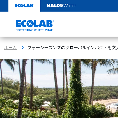
コ
ン
テ
ン
ツ
を
見
る
ホーム
フォーシーズンズのグローバルインパクトを支