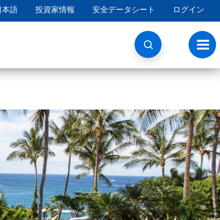
日本語
投資家情報
安全データシート
ログイン
ト
グ
ル
ナ
ビ
ゲ
ー
シ
ョ
ン