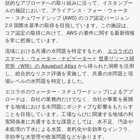
括的なアプローチへの取り組みに沿って、イスタンブー
ルの施設において、アライアンス・フォー・ウォータ
ー・スチュワードシップ (AWS) のコア認定バージョン
2.0 国際水基準の取得を目指しています。この施設は、
コア認定の取得に向けて、AWS の要件に関する最新情報
を常に把握しています。
流域における共通の水問題を特定するため、
エコラボの
スマート・ウォーター・ナビゲーター
と
世界リソース研
究所（WRI）の Aqueduct Atlas
から得られた洞察を活用
し、総合的なリスク評価を実施して、共通の水問題と現
場レベルの水問題を特定しました。
エコラボのウォーター・スチュワードシップによるアプ
ローチは、自社の業務内だけでなく、当社が事業を展開
する地域における水問題にポジティブな影響をもたらす
ことを目指しています。工場ならびに関連する地域の利
害関係者に共通する主な課題としては、水不足、汚染や
未処理の下水による水質、老朽化や非効率なインフラ、
非効率な水管理や政策問題などがあります。