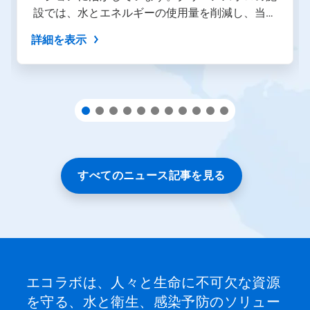
タ
設では、水とエネルギーの使用量を削減し、当社
ン
を
の事業と地域社会にプラスの影響を与えていま
詳細を表示
使
す。
用
し
て
操
作
す
る
か、
ス
ラ
すべてのニュース記事を見る
イ
ド
の
点
を
ク
リ
ッ
エコラボは、人々と生命に不可欠な資源
ク
を守る、水と衛生、感染予防のソリュー
し