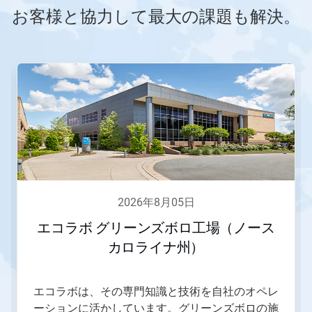
お客様と協力して最大の課題も解決。
こ
れ
は
カ
ル
ー
セ
ル
で
す。
「次
2026年8月05日
へ」
ボ
エコラボ グリーンズボロ工場（ノース
タ
カロライナ州）
ン
や
「前
へ」
エコラボは、その専門知識と技術を自社のオペレ
ボ
ーションに活かしています。グリーンズボロの施