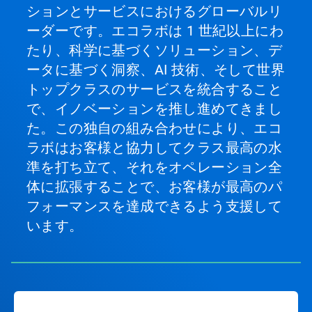
て
ションとサービスにおけるグローバルリ
特
ーダーです。エコラボは 1 世紀以上にわ
定
の
たり、科学に基づくソリューション、デ
ス
ータに基づく洞察、AI 技術、そして世界
ラ
イ
トップクラスのサービスを統合すること
ド
で、イノベーションを推し進めてきまし
を
開
た。この独自の組み合わせにより、エコ
く
ラボはお客様と協力してクラス最高の水
こ
準を打ち立て、それをオペレーション全
と
が
体に拡張することで、お客様が最高のパ
で
フォーマンスを達成できるよう支援して
き
ま
います。
す。