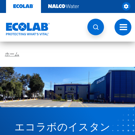
コ
ン
テ
ン
ツ
ト
を
グ
見
ル
る
ナ
ビ
ホーム
ゲ
ー
シ
ョ
ン
エコラボのイスタン