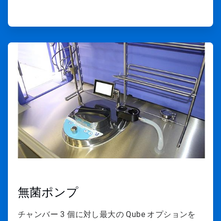
ArticleTile
2
の
4
無菌ポンプ
チャンバー 3 個に対し最大の Qube オプションを