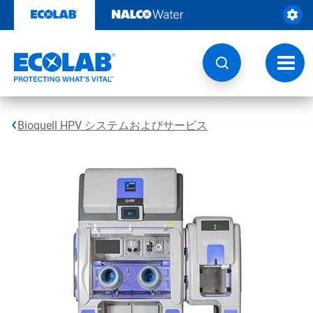
コ
ン
テ
ン
ツ
ト
を
グ
見
ル
る
ナ
ビ
Bioquell HPV システムおよびサービス
ゲ
ー
シ
ョ
ン